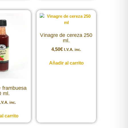
Vinagre de cereza 250
ml.
4,50
€
I.V.A. inc.
Añadir al carrito
e frambuesa
 ml.
I.V.A. inc.
al carrito