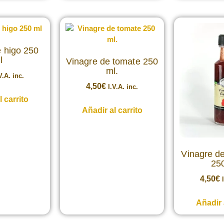
e higo 250
l
Vinagre de tomate 250
ml.
V.A. inc.
4,50
€
I.V.A. inc.
 carrito
Añadir al carrito
Vinagre d
250
4,50
€
Añadir 