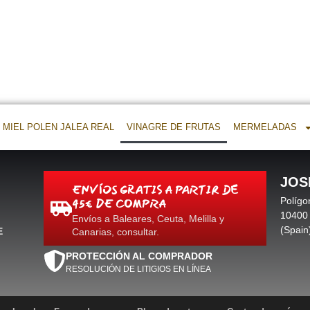
MIEL POLEN JALEA REAL
VINAGRE DE FRUTAS
MERMELADAS
JOS
ENVÍOS GRATIS A PARTIR DE
45€ DE COMPRA
Polígo
10400 
Envíos a Baleares, Ceuta, Melilla y
(Spain
E
Canarias, consultar.
PROTECCIÓN AL COMPRADOR
RESOLUCIÓN DE LITIGIOS EN LÍNEA